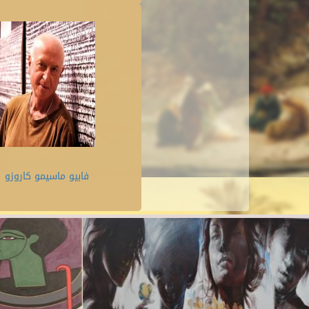
فابيو ماسيمو كاروزو