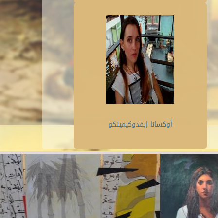
أوكسانا إيفدوكيمينكو