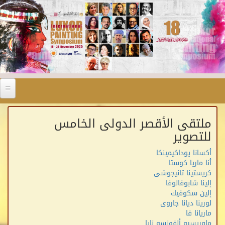
Skip to main content
صندوق التنمية الثقافية
ملتقى الأقصر الدولى الخامس
مطبوعات
للتصوير
صور
أكسانا يوداكيمينكا
أنا ماريا كوستا
المكرمون
كريستينا تانيجوشى
إلينا شابوفالوفا
اللائحة
إلين سكوفيك
لورينا ديانا جاروى
الملتقي
ماريانا فا
ماوريسيو ألفونسو نايا