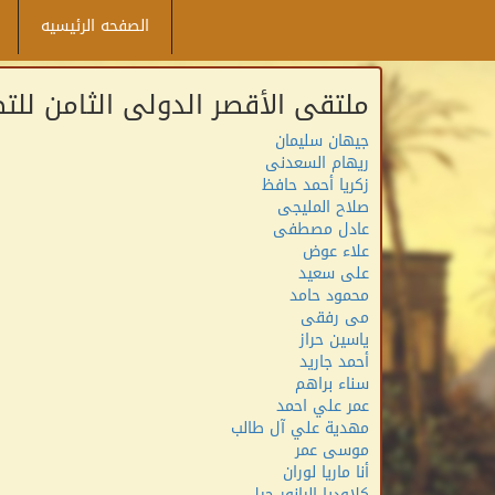
الصفحه الرئيسيه
ملتقى الأقصر الدولى الثامن للتص
جيهان سليمان
ريهام السعدنى
زكريا أحمد حافظ
صلاح المليجى
عادل مصطفى
علاء عوض
على سعيد
محمود حامد
مى رفقى
ياسين حراز
أحمد جاريد
سناء براهم
عمر علي احمد
مهدية علي آل طالب
موسى عمر
أنا ماريا لوران
كلاوديا اليانور جيل