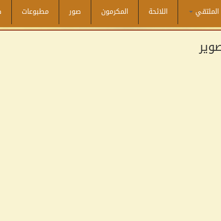
الملتقي
اللائحة
المكرمون
صور
مطبوعات
ص
وير