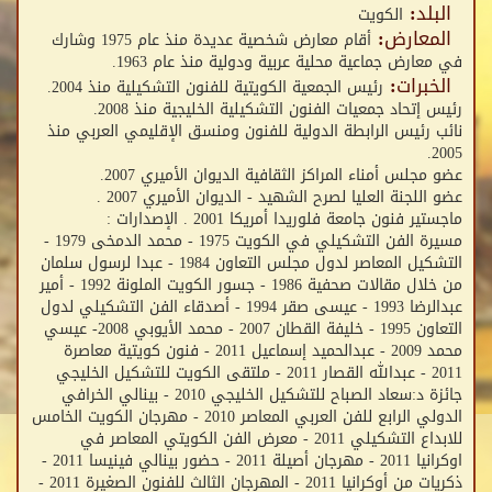
البلد:
الكويت
المعارض:
أقام معارض شخصية عديدة منذ عام 1975 وشارك
في معارض جماعية محلية عربية ودولية منذ عام 1963.
الخبرات:
رئيس الجمعية الكويتية للفنون التشكيلية منذ 2004.
رئيس إتحاد جمعيات الفنون التشكيلية الخليجية منذ 2008.
نائب رئيس الرابطة الدولية للفنون ومنسق الإقليمي العربي منذ
2005.
عضو مجلس أمناء المراكز الثقافية الديوان الأميري 2007.
عضو اللجنة العليا لصرح الشهيد - الديوان الأميري 2007 .
ماجستير فنون جامعة فلوريدا أمريكا 2001 . الإصدارات :
مسيرة الفن التشكيلي في الكويت 1975 - محمد الدمخى 1979 -
التشكيل المعاصر لدول مجلس التعاون 1984 - عبدا لرسول سلمان
من خلال مقالات صحفية 1986 - جسور الكويت الملونة 1992 - أمير
عبدالرضا 1993 - عيسى صقر 1994 - أصدقاء الفن التشكيلي لدول
التعاون 1995 - خليفة القطان 2007 - محمد الأيوبي 2008- عيسي
محمد 2009 - عبدالحميد إسماعيل 2011 - فنون كويتية معاصرة
2011 - عبدالله القصار 2011 - ملتقى الكويت للتشكيل الخليجي
جائزة د:سعاد الصباح للتشكيل الخليجي 2010 - بينالي الخرافي
الدولي الرابع للفن العربي المعاصر 2010 - مهرجان الكويت الخامس
للابداع التشكيلي 2011 - معرض الفن الكويتي المعاصر في
اوكرانيا 2011 - مهرجان أصيلة 2011 - حضور بينالي فينيسا 2011 -
ذكريات من أوكرانيا 2011 - المهرجان الثالث للفنون الصغيرة 2011 -